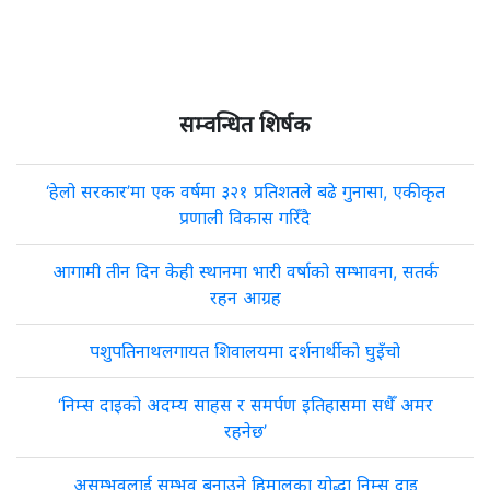
सम्वन्धित शिर्षक
‘हेलो सरकार’मा एक वर्षमा ३२१ प्रतिशतले बढे गुनासा, एकीकृत
प्रणाली विकास गरिँदै
आगामी तीन दिन केही स्थानमा भारी वर्षाको सम्भावना, सतर्क
रहन आग्रह
पशुपतिनाथलगायत शिवालयमा दर्शनार्थीको घुइँचो
‘निम्स दाइको अदम्य साहस र समर्पण इतिहासमा सधैँ अमर
रहनेछ’
असम्भवलाई सम्भव बनाउने हिमालका योद्धा निम्स दाइ