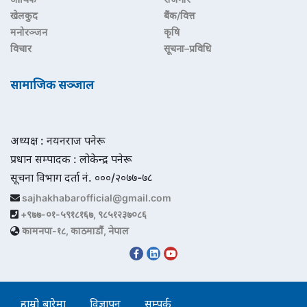
खेलकुद
बैंक/वित्त
मनोरञ्जन
कृषि
विचार
सूचना–प्रविधि
सामाजिक सञ्जाल
अध्यक्ष : नयनराज पनेरू
प्रधान सम्पादक : लोकेन्द्र पनेरू
सूचना विभाग दर्ता नं. ०००/२०७७-७८
sajhakhabarofficial@gmail.com
+९७७-०१-५९१८१६७, ९८५१२३७०८६
कामनपा-१८, काठमाडौं, नेपाल
हाम्रो बारेमा
विज्ञापन
सम्पर्क