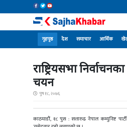
गृहपृष्ठ
देश
समाचार
आर्थिक
खे
राष्ट्रियसभा निर्वाचनक
चयन
पुष १८, २०७६
काठमाडौं, १८ पुस : सत्तारुढ नेपाल कम्युनिष्ट पार
उम्मेदवार टुङ्गो लगाएको छ ।