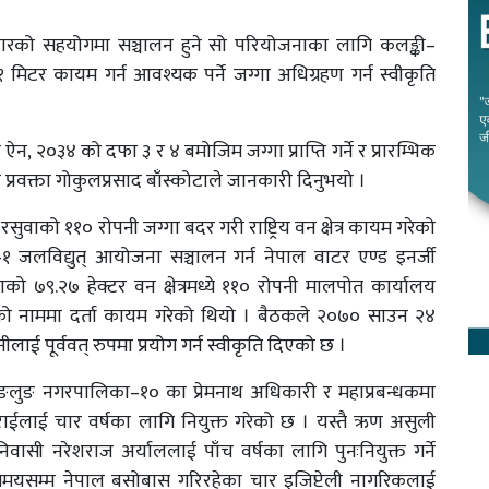
रकारको सहयोगमा सञ्चालन हुने सो परियोजनाका लागि कलङ्की–
टर कायम गर्न आवश्यक पर्ने जग्गा अधिग्रहण गर्न स्वीकृति
ऐन, २०३४ को दफा ३ र ४ बमोजिम जग्गा प्राप्ति गर्ने र प्रारम्भिक
 प्रवक्ता गोकुलप्रसाद बाँस्कोटाले जानकारी दिनुभयो ।
रसुवाको ११० रोपनी जग्गा बदर गरी राष्ट्रिय वन क्षेत्र कायम गरेको
१ जलविद्युत् आयोजना सञ्चालन गर्न नेपाल वाटर एण्ड इनर्जी
ाको ७९.२७ हेक्टर वन क्षेत्रमध्ये ११० रोपनी मालपोत कार्यालय
ुठीको नाममा दर्ता कायम गरेको थियो । बैठकले २०७० साउन २४
ीलाई पूर्ववत् रुपमा प्रयोग गर्न स्वीकृति दिएको छ ।
म्याङलुङ नगरपालिका–१० का प्रेमनाथ अधिकारी र महाप्रबन्धकमा
राईलाई चार वर्षका लागि नियुक्त गरेको छ । यस्तै ऋण असुली
ासी नरेशराज अर्याललाई पाँच वर्षका लागि पुनःनियुक्त गर्ने
 समयसम्म नेपाल बसोबास गरिरहेका चार इजिप्टेली नागरिकलाई