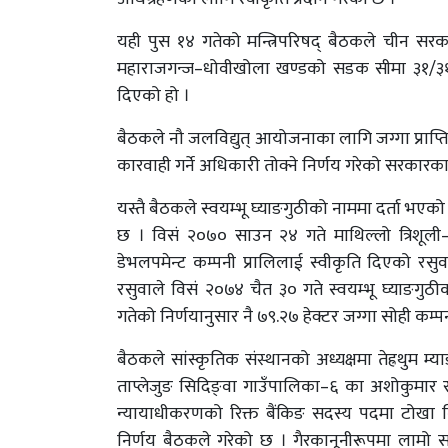
यही पुस १४ गतेको मन्त्रिपरिषद् बैठकले चीन स
महाराजगन्ज–धोवीखोला खण्डको सडक सीमा ३१/३१ मि
दिएको हो ।
बैठकले नौ जलविद्युत् आयोजनाका लागि जग्गा प्राप्ति 
कारवाही गर्ने अधिकारी तोक्ने निर्णय गरेको सरकारका
यस्तै बैठकले स्वयम्भू घ्याङगुठीको नाममा दर्ता भएको 
छ । विसं २०७० साउन २४ गते माथिल्लो त्रिशूली–
डेभलपमेन्ट कम्पनी प्रालिलाई स्वीकृति दिएको रसुव
रसुवाले विसं २०७४ चैत ३० गते स्वयम्भू घ्याङग
गतेको निर्णयानुसार नै ७९.२७ हेक्टर जग्गा सोही कम्पन
बैठकले सांस्कृतिक संस्थानको अध्यक्षमा तेह्रथुम 
ताप्लेजुङ सिदिङ्वा गाउँपालिका–६ का अशोकुमार 
न्यायाधीकरणको रिक्त बैंकिङ सदस्य पदमा टोखा निव
निर्णय बैठकले गरेको छ । गैरकानूनीरूपमा लामो