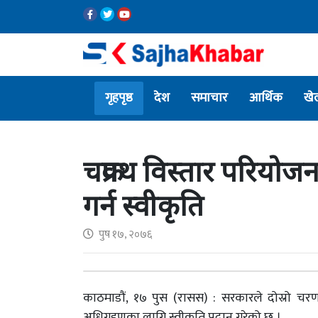
गृहपृष्ठ
देश
समाचार
आर्थिक
खे
चक्रपथ विस्तार परियोज
गर्न स्वीकृति
पुष १७, २०७६
काठमाडौं, १७ पुस (रासस) : सरकारले दोस्रो चर
अधिग्रहणका लागि स्वीकृति प्रदान गरेको छ ।