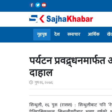
गृहपृष्ठ
देश
समाचार
आर्थिक
खे
पर्यटन प्रवद्र्धनमार्फत 
दाहाल
पुष १६, २०७६
सिन्धुली, १६ पुस (रासस) : सिन्धुलीबाट पनि 
ऐतिहासिकस्थल सिन्धुलीगढीबाट भ्रमण वर्षको