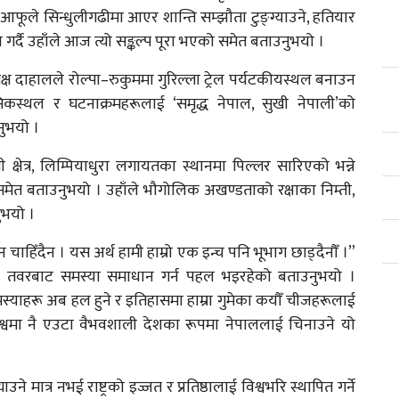
फूले सिन्धुलीगढीमा आएर शान्ति सम्झौता टुङ्ग्याउने, हतियार
ण गर्दै उहाँले आज त्यो सङ्कल्प पूरा भएको समेत बताउनुभयो ।
्ष दाहालले रोल्पा–रुकुममा गुरिल्ला ट्रेल पर्यटकीयस्थल बनाउन
स्थल र घटनाक्रमहरूलाई ‘समृद्ध नेपाल, सुखी नेपाली’को
नुभयो ।
क्षेत्र, लिम्पियाधुरा लगायतका स्थानमा पिल्लर सारिएको भन्ने
ेत बताउनुभयो । उहाँले भौगोलिक अखण्डताको रक्षाका निम्ती,
ुभयो ।
चाहिँदैन । यस अर्थ हामी हाम्रो एक इन्च पनि भूभाग छाड्दैनौँ ।”
क तवरबाट समस्या समाधान गर्न पहल भइरहेको बताउनुभयो ।
ाहरू अब हल हुने र इतिहासमा हाम्रा गुमेका कयौँ चीजहरूलाई
विश्वमा नै एउटा वैभवशाली देशका रूपमा नेपाललाई चिनाउने यो
ने मात्र नभई राष्ट्रको इज्जत र प्रतिष्ठालाई विश्वभरि स्थापित गर्ने