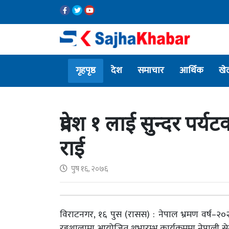
गृहपृष्ठ
देश
समाचार
आर्थिक
खे
प्रदेश १ लाई सुन्दर पर्यट
राई
पुष १६, २०७६
विराटनगर, १६ पुस (रासस) : नेपाल भ्रमण वर्ष–२
रङ्गशालामा आयोजित शुभारम्भ कार्यक्रममा नेपाली सेना