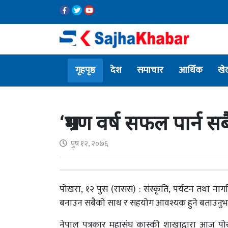
गृहपृष्ठ
देश
समाचार
आर्थिक
खे
‘भ्रमण वर्ष सफल पार्
पुष १२, २०७६
पोखरा, १२ पुस (रासस) : संस्कृति, पर्यटन तथा नागर
बनाउन सबैको साथ र सहयोग आवश्यक हुने बताउनु
नेपाल पत्रकार महासंघ कास्की शाखाद्वारा आज पोख