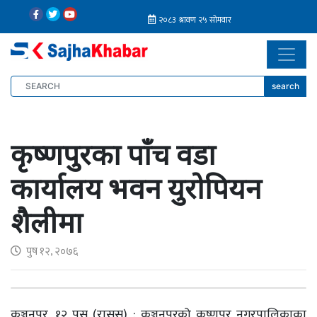
search
कृष्णपुरका पाँच वडा
कार्यालय भवन युरोपियन
शैलीमा
पुष १२, २०७६
कञ्चनपुर, १२ पुस (रासस) : कञ्चनपुरको कृष्णपुर नगरपालिकाका