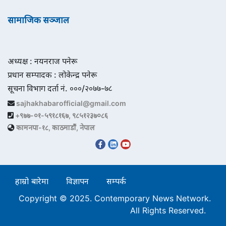
सामाजिक सञ्जाल
अध्यक्ष : नयनराज पनेरू
प्रधान सम्पादक : लोकेन्द्र पनेरू
सूचना विभाग दर्ता नं. ०००/२०७७-७८
sajhakhabarofficial@gmail.com
+९७७-०१-५९१८१६७, ९८५१२३७०८६
कामनपा-१८, काठमाडौं, नेपाल
हाम्रो बारेमा
विज्ञापन
सम्पर्क
Copyright © 2025. Contemporary News Network.
All Rights Reserved.