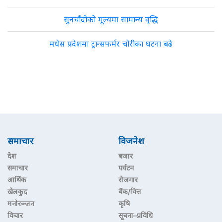
सुनचाँदीको मूल्यमा सामान्य वृद्धि
मधेस प्रदेशमा ट्रान्सफर्मर चोरीका घटना बढे
समाचार
विजनेश
देश
बजार
समाचार
पर्यटन
आर्थिक
रोजगार
खेलकुद
बैंक/वित्त
मनोरञ्जन
कृषि
विचार
सूचना–प्रविधि