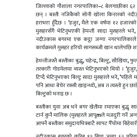
जिल्लाको गौशाला नगरपालिका
–
८ बेलगाछीका ६२ 
छन् । बस्ती नजिकैको सोनी खोला किनारको नदी
हराभरा हुँदैछ ।
‘
हजुर
,
मैले एक वर्षमा १२ हजारको 
मुसहरसँगै भेटिनुभएकी हेमन्ती सादा मुसहरले भने
,
नदीउकास बगरमा एक कट्ठा जग्गा नगरपालिकाले 
कार्यक्रमले मुसहर हरियो सागसब्जी खान थालेपछि शार
हेमन्तीजस्तै बस्तीका बुद्धु
,
चहेन्द्र
,
बिल्टु
,
सौखिया
,
फुल
तरकारी गोडमेलमा व्यस्त भेटिनुभएको थियो ।
‘
हुजुर
टिप्दै भेटिनुभएका बिल्टु सादा मुसहरले भने
, ‘
पहिले म
पनि आधा बेचेर रक्सी खाइन्थ्यो
,
अब त त्यस्तो हुन छा
बिल्टुको भनाइ छ ।
बस्तीका युवा अब भने बगर खेतीमा रमाएका बुद्धु स
टार्न कुनै मालिक (मुसहरले आपू
m
ले मजदुरी गर्ने अन
आफ्नै बस्तीका समुदायभित्रबाटै सापट पैँचोमा बिहेवार
नदीउकास बगरको करिब १२ बिघा जग्गा ६२ परिवा