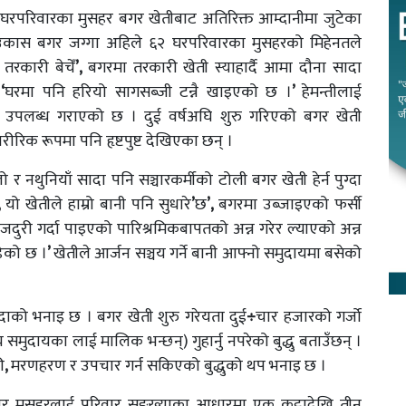
घरपरिवारका मुसहर बगर खेतीबाट अतिरिक्त आम्दानीमा जुटेका
उकास बगर जग्गा अहिले ६२ घरपरिवारका मुसहरको मिहेनतले
तरकारी बेचेँ
’,
बगरमा तरकारी खेती स्याहार्दै आमा दौना सादा
 ‘
घरमा पनि हरियो सागसब्जी टन्नै खाइएको छ ।
’
हेमन्तीलाई
उपलब्ध गराएको छ । दुई वर्षअघि शुरु गरिएको बगर खेती
ीरिक रूपमा पनि हृष्टपुष्ट देखिएका छन् ।
ो र नथुनियाँ सादा पनि सञ्चारकर्मीको टोली बगर खेती हेर्न पुग्दा
,
यो खेतीले हाम्रो बानी पनि सुधारे
’
छ
’,
बगरमा उब्जाइएको फर्सी
जदुरी गर्दा पाइएको पारिश्रमिकबापतको अन्न गरेर ल्याएको अन्न
डेको छ ।
’
खेतीले आर्जन सञ्चय गर्ने बानी आफ्नो समुदायमा बसेको
ादाको भनाइ छ । बगर खेती शुरु गरेयता दुई
÷
चार हजारको गर्जो
्य समुदायका लाई मालिक भन्छन्) गुहार्नु नपरेको बुद्धु बताउँछन् ।
ी
,
मरणहरण र उपचार गर्न सकिएको बुद्धुको थप भनाइ छ ।
र मुसहरलाई परिवार सङ्ख्याका आधारमा एक कट्ठादेखि तीन