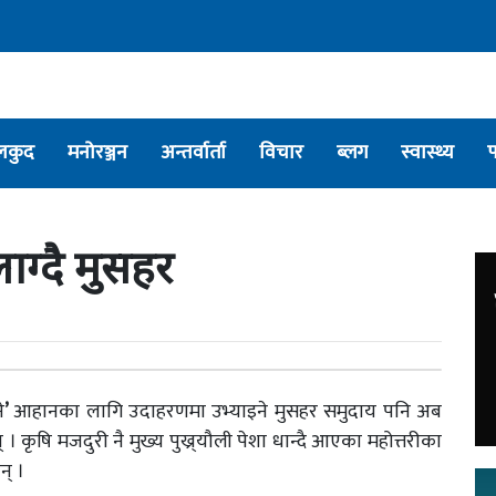
लकुद
मनोरञ्जन
अन्तर्वार्ता
विचार
ब्लग
स्वास्थ्य
ग्दै मुसहर
े
’
आहानका लागि उदाहरणमा उभ्याइने मुसहर समुदाय पनि अब
 कृषि मजदुरी नै मुख्य पुख्र्यौली पेशा धान्दै आएका महोत्तरीका
न् ।