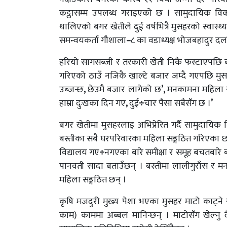
कट्ठासम्म उपलब्ध गराइएको छ । सामुदायिक विकास
थालिएको बगर खेतीले दुई वर्षभित्रै मुसहरको स्वास्थ्य
समन्वयकर्ता गौशाला
–
८ का वडाध्यक्ष भोजबहादुर दर्
हरियो सागसब्जी र तरकारी खेती निकै फस्टाएपछि
गरिएको ठाउँ नजिकै खाल्टे बजार जम्दै गएपछि मु
उब्जन्छ
,
छेउमै बजार लागेको छ
’,
मनकामना महिला
हाम्रा दुःखका दिन गए
,
दुई
÷
चार पैसा सबैसँग छ ।
’
बगर खेतीमा मुसहरलाइ अभिप्रेरित गर्दै सामुदायि
बस्तीका सबै घरपरिवारका महिला सङ्गठित गरिएका 
विद्यालय गए
÷
नगएका बारे समीक्षा र समूह बचतबार
पानवती सादा बताउँछन् । बस्तीमा लालीगुराँस र 
महिला सङ्गठित छन् ।
कृषि मजदुरी मुख्य पेशा भएका मुसहर माटो काट्ने 
काम) काममा अब्बल मानिन्छन् । माटोसँग खेल्नु