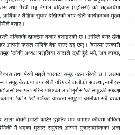
 तथा पैरवी मञ्च नेपाल बर्दिवास (महोत्तरी) को सहकार्यमा
,
आर्थिक र शैक्षिक सुधार देखिएको बगर खेती कार्यक्रमका मुख्य
लामीले बताए ।
 बस्ती नजिककै खाल्टेमा बजार बसाइएको छ । अहिले बगर खेती
सहर आफ्नो फसल नजिकै बेच्न पाएर दङ्ग छन् ।
‘
बगरमा तरकारी
 समूह
‘
ख
’
की अध्यक्ष पसुलिया सादाले खुशी हुँदै भने
, ‘
अब लाग्छ
,
क विकास तथा पैरवी मञ्चले चारवटा समूह गठन गरेको छ । जसमा
छन् । समूह बैठकमा बगर खेती गरिएको बालीको अवस्था
,
नानीहरू
े बढीजसो छलफल गरिने गरिएको लालीगुराँस
‘
क
’
समूहकी अध्यक्ष
मनकामना
‘
क
’
र
‘
ख
’
नाउँका चारवटा समूहमा बस्तीका सबै घरका
र टाला बोक्ने (माटो काटेर दुईतिर भार बनाएर काँधमा बोकिने
 दैनिकी नै भएका मुसहर समुदाय आफ्नो गुजाराबाहेकका अन्य