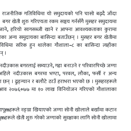
राजनीतिक गतिविधिमा यो समुदायको पनि चासो बढ्दै जाँदा
। बगर खेती शुरु गरिएयता रकम सञ्चय गर्नसँगै मुसहर समुदायमा
जाने
,
हरियो सागसब्जी खाने र आफ्ना आवश्यकताका कुरामा
ाछीका अन्य समुदायका बासिन्दा बताउँछन् । मुसहर बगर खेतीमा
िविधिमा सरिक हुन थालेका गौशाला
–
८ का बासिन्दा त्यहाँका
न् ।
 नदीउकास बगरलाई सम्याउने
,
गह्रा बनाउने र परिवारपिच्छे जग्गा
 अहिले नदीउकास बगरमा भण्टा
,
परवल
,
लौका
,
फर्सी र अन्य
 छन् । ढुङ्ग्यान र बलौटे ठाउँ हराभरा भएको छ । मुसहरहरूले
ु आव २०७६
÷
७७ मा १० लाख विनियोजन गरिएको गौशालाका
आपू
m
हरूले नङ्ग्रा खियाएको जग्गा सोनी खोलाले बर्खामा कटान
ू
m
हरूले खेती शुरु गरेको जग्गाको सुरक्षाका लागि सोनी खोलामा