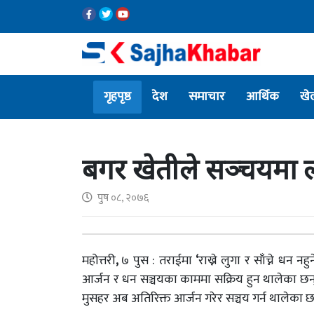
गृहपृष्ठ
देश
समाचार
आर्थिक
खे
बगर खेतीले सञ्चयमा ला
पुष ०८, २०७६
महोत्तरी
,
७ पुस : तराईमा
‘
राख्ने लुगा र साँच्ने धन नहुन
आर्जन र धन सञ्चयका काममा सक्रिय हुन थालेका छन् ।
मुसहर अब अतिरिक्त आर्जन गरेर सञ्चय गर्न थालेका छ