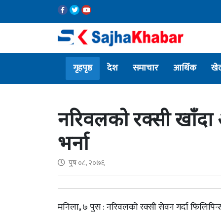
गृहपृष्ठ
देश
समाचार
आर्थिक
खे
नरिवलको रक्सी खाँदा 
भर्ना
पुष ०८, २०७६
मनिला
,
७ पुस : नरिवलको रक्सी सेवन गर्दा फिलिपिन