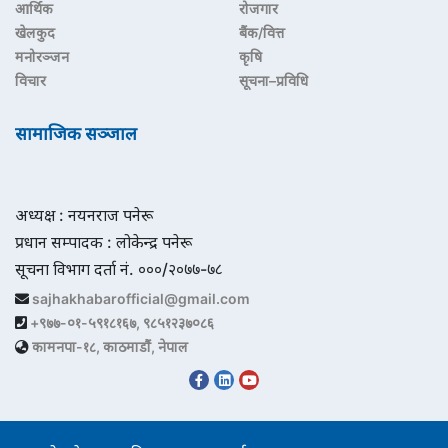
आर्थिक
रोजगार
खेलकुद
बैंक/वित्त
मनोरञ्जन
कृषि
विचार
सूचना–प्रविधि
सामाजिक सञ्जाल
अध्यक्ष : नयनराज पनेरू
प्रधान सम्पादक : लोकेन्द्र पनेरू
सूचना विभाग दर्ता नं. ०००/२०७७-७८
sajhakhabarofficial@gmail.com
+९७७-०१-५९१८१६७, ९८५१२३७०८६
कामनपा-१८, काठमाडौं, नेपाल