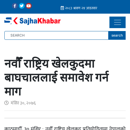
search
नवौँ राष्ट्रिय खेलकुदमा
बाघचाललाई समावेश गर्न
माग
मंसिर ३०, २०७६
काठमाडौँ
,
३० मंसिर : नवौँ राष्ट्रिय खेलकुद प्रतियोगितामा नेपालको