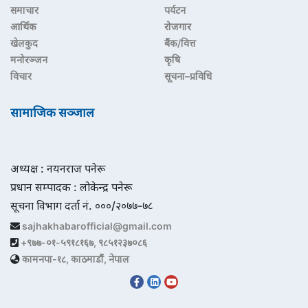
समाचार
पर्यटन
आर्थिक
रोजगार
खेलकुद
बैंक/वित्त
मनोरञ्जन
कृषि
विचार
सूचना–प्रविधि
सामाजिक सञ्जाल
अध्यक्ष : नयनराज पनेरू
प्रधान सम्पादक : लोकेन्द्र पनेरू
सूचना विभाग दर्ता नं. ०००/२०७७-७८
sajhakhabarofficial@gmail.com
+९७७-०१-५९१८१६७, ९८५१२३७०८६
कामनपा-१८, काठमाडौं, नेपाल