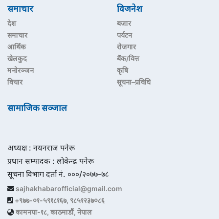
समाचार
विजनेश
देश
बजार
समाचार
पर्यटन
आर्थिक
रोजगार
खेलकुद
बैंक/वित्त
मनोरञ्जन
कृषि
विचार
सूचना–प्रविधि
सामाजिक सञ्जाल
अध्यक्ष : नयनराज पनेरू
प्रधान सम्पादक : लोकेन्द्र पनेरू
सूचना विभाग दर्ता नं. ०००/२०७७-७८
sajhakhabarofficial@gmail.com
+९७७-०१-५९१८१६७, ९८५१२३७०८६
कामनपा-१८, काठमाडौं, नेपाल