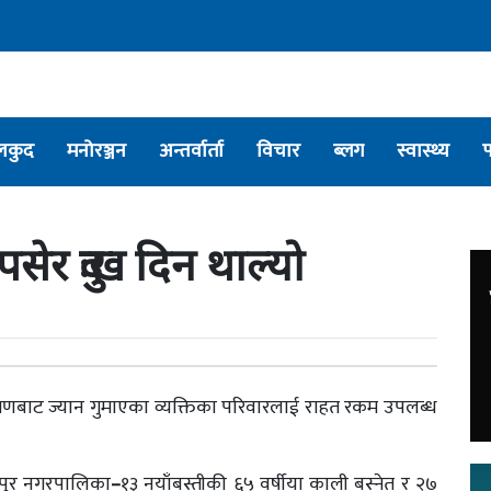
लकुद
मनोरञ्जन
अन्तर्वार्ता
विचार
ब्लग
स्वास्थ्य
सेर दुःख दिन थाल्यो
आक्रमणबाट ज्यान गुमाएका व्यक्तिका परिवारलाई राहत रकम उपलब्ध
पुर नगरपालिका
–
१३ नयाँबस्तीकी ६५ वर्षीया काली बस्नेत र २७