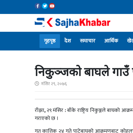
गृहपृष्ठ
देश
समाचार
आर्थिक
खे
निकुञ्जको बाघले गाउँ प
मंसिर २९, २०७६
राँझा
,
२९ मंसिर
:
बाँके राष्ट्रिय निकुञ्जले बाघको 
गराएको छ ।
गत कात्तिक २४ गते पाटेबाघको आक्रमणबाट कोहल