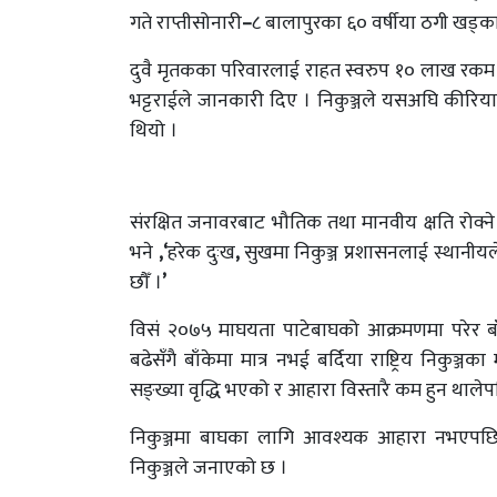
गते राप्तीसोनारी
–
८ बालापुरका ६० वर्षीया ठगी खड्का
दुवै मृतकका परिवारलाई राहत स्वरुप १० लाख रकम उप
भट्टराईले जानकारी दिए । निकुञ्जले यसअघि कीर
थियो ।
संरक्षित जनावरबाट भौतिक तथा मानवीय क्षति रोक
भने
,‘
हरेक दुःख
,
सुखमा निकुञ्ज प्रशासनलाई स्थानी
छौँ ।
’
विसं २०७५ माघयता पाटेबाघको आक्रमणमा परेर बा
बढेसँगै बाँकेमा मात्र नभई बर्दिया राष्ट्रिय निकुञ्जका
सङ्ख्या वृद्धि भएको र आहारा विस्तारै कम हुन थालेपछि 
निकुञ्जमा बाघका लागि आवश्यक आहारा नभएपछि आह
निकुञ्जले जनाएको छ ।