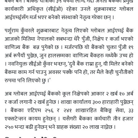
बैंकर बने । बैंकिङ यात्राको ३५ वर्षमा लाग्दै गर्दा जनता बैंकको प्रमुख
कार्यकारी अधिकृत (सीईओ) रहेका उनले शुक्रबारबाट ग्लोबल
आईएमईसँग मर्ज भएर बनेको संस्थाको नेतृत्व गरेका छन् ।
पर्शुराम कुँवरले शुक्रबारबाट नेतृत्व लिएको ग्लोबल आईएमई बैंक
आजको मितिमा नेपालको सबभन्दा धेरै पुँजी, निक्षेप र कर्जा भएको
वाणिज्य बैंक बन्न पुगेकाे छ । मर्जरपछि यो बैंकको चुक्ता पुँजी १९
अर्ब रूपैयाँ पुग्नेछ, जुन हालसम्मका वाणिज्य बैंकहरु मध्येकै उच्च हो
। नवनियुक्त सीईओ कुँवर भन्छन्, ‘दुवै बैंक राम्रा हुन्, यी मिलेर बनेको
बैंकमा काम गर्न पाउनु अवसर पक्कै पनि हो, तर मैले केही चुनौतीको
रुपमा पनि लिएको छु ।’
अब ग्लोबल आईएमई बैंकको कूल निक्षेपको आकार २ खर्ब १० अर्ब
र कर्जा लगानी २ खर्ब हुनेछ । शाखा कार्यालय ३०० हाराहारी पुग्नेछन्
। बैंकका एटिएम २५६ र २४१ शाखारहित बैंकिङ्ग सेवा, ३३
एक्सटेन्सन कायम हुनेछन् । यसैगरी बैंकका कर्मचारी तीन हजार
२५० भन्दा बढी हुनेछन् भने ग्राहक संख्या २० लाख नाघ्नेछ ।