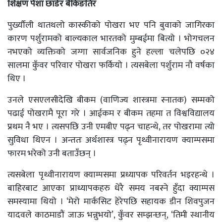
शिक्षण पेशा छाडेर बैकिङतिर
पुर्ख्यौली थातथलो कास्कीको पोखरा भए पनि बुवाको जागिरका
कारण पर्शुरामको बाल्यकाल भारतको मुम्बईमा बित्यो । भोगचलन
नभएको व्यक्तिको जग्गा सार्वजनिक हुने हल्ला चलेपछि ०२४
सालमा कुँवर परिवार पोखरा फर्कियो । त्यसबेला पर्शुराम नौ वर्षका
थिए ।
उनले एसएलसीदेखि बीकम (वाणिज्य शास्त्रमा स्नातक) सम्मको
पढाई पोखरामै पूरा गरे । आईकम र बीकम तहमा त विश्वविद्यालय
प्रथम नै भए । त्यसपछि उनी एमबीए पढ्न चाहन्थे, तर पोखरामा त्यो
सुविधा थिएन । अन्ततः अर्थशास्त्र पढ्न पृथ्वीनारायण क्याम्पसमा
फारम भरेको उनी बताउँछन् ।
त्यसबेला पृथ्वीनारायण क्याम्पसमा प्रध्यापक परिवर्तन भइरहन्थे ।
बाहिरबाट आएका प्राध्यापकहरु धेरै समय नबस्ने हुँदा क्याम्पस
समस्यामा थियो । ‘मेरो मार्कसिट हेरेपछि सहायक डीन शिवपुजन
यादवले काठमाडौं जाऊ भन्नुभयो’, कुँवर सम्झन्छन्, ‘तिमी स्थानीय