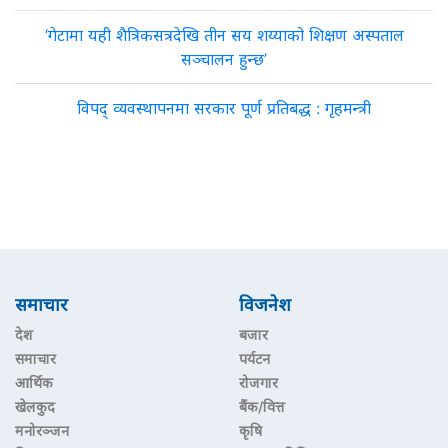
‘गेटामा यही शैत्रिकसत्रदेखि तीन सय शय्याको शिक्षण अस्पताल
सञ्चालन हुन्छ’
विपद् व्यवस्थापनमा सरकार पूर्ण प्रतिबद्ध : गृहमन्त्री
समाचार
विजनेश
देश
बजार
समाचार
पर्यटन
आर्थिक
रोजगार
खेलकुद
बैंक/वित्त
मनोरञ्जन
कृषि