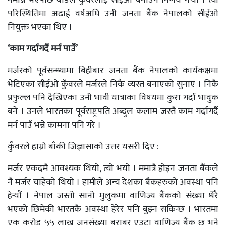
नमान्ने भएपछि बोर्डले कुँवरलाई सीईओ बनाउने निर्णय गर्‍याे । त्यो
परिस्थितिमा अढाई वर्षअघि उनी जनता बैंक नेपालको सीईओ
नियुक्त भएका थिए ।
‘काम गर्दागर्दै मर्न पाउँ’
मर्जरको पूर्वसन्ध्यामा बिहीबार जनता बैंक नेपालको कार्यकक्षमा
भेटिएका सीईओ कुँवरले मर्जरले निकै व्यस्त बनाएको सुनाए । निकै
प्रफुल्ल पनि देखिएका उनी भावी यात्राका विषयमा कुरा गर्दा भावुक
बने । उनले भारतका पूर्वराष्ट्रपति अब्दुल कलाम जस्तै काम गर्दागर्दै
मर्न पाउँ भन्ने कामना पनि गरे ।
कुँवरले हाम्रो बाँकी जिज्ञासाको उत्तर यसरी दिए :
मर्जर एकदमै आवश्यक थियो, त्यो भयो । ममात्रै होइन जनता बैंकले
नै मर्जर चाहेको थियो । हामीले अन्य देशका बैंकहरुको अवस्था पनि
हेर्‍याैं । नेपाल जस्तो सानो मुलुकमा वाणिज्य बैंकको संख्या धेरै
भएको छिमेकी भारतकै अवस्था हेरेर पनि बुझ्न सकिन्छ । भारतमा
एक करोड ५५ लाख जनसंख्या बराबर एउटा वाणिज्य बैंक छ भने