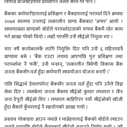
विभिन्न प्रोजेक्टहरुमा प्राध्यापन जस्तो काम गरेँ पनि ।’
बैंकका कर्मचारीहरुलाई प्रशिक्षण र बैंकहरुलाई परामर्श दिने क्रममा
२०७१ सालमा उनलाई तत्कालीन ग्राण्ड बैंकबाट ‘अफर’ आयो ।
समस्याग्रस्त ग्राण्डको बोर्डले परामर्शदाताको रुपमा बैंकमै रहेर काम
गर्न आग्रह गरेको थियो । त्यहाँ गएसँगै उनी सीईओ नियुक्त भए ।
चार वर्षे कार्यकालकै लागि नियुक्ति दिए पनि उनी ६ महिनामात्रै
ग्राण्डमा बसे । ‘बैंक एउटा लयमा आएपछि पुनः प्रशिक्षण तथा
परामर्शमा नै फर्केँ’, उनी भन्छन्, ‘तत्कालीन त्रिवेणी विकास बैंक
जनता बैंकसँग मर्ज हुँदा कर्मचारी समायोजन योजना बनाएँ ।’
पछि सिद्धार्थ डेभलपमेन्ट बैंकसँग जनता मर्ज हुँदा पनि उनैले विज्ञ
सेवा दिए । त्यसबेला जनता बैंकमा सीईओ कुमार लम्साल र तीन
जना डेपुटी सीईओ थिए । लम्साल बाहिरिएर नयाँ सीईओको खोजी
हुँदा बैंकले कुँवरलाई नै सहयोगको आग्रह गर्‍याे ।
प्रस्ताव गरेकाहरु आउन नमान्ने र मान्नेहरुलाई बैंकको बोर्डले ल्याउन