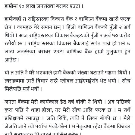
हाम्रोमा १० लाख जनसंख्या बराबर एउटा ।
हामीकहाँ त राष्ट्रिस्तरका विकास बैंक र वाणिज्य बैंकमा खासै फरक
छैन । कामहरु धेरै समान छन् । हिँजो वाणिज्य बैंकको पुँजी २ अर्ब
थियो । आज राष्ट्रियस्तरका विकास बैंकहरुको पुँजी २ अर्ब ५० करोड
रुपैयाँ छ । राष्ट्रिय स्तरका विकास बैंकलाई समेत मान्ने हो भने ७
लाख जनसंख्या बराबर एउटा वाणिज्य बैंक हाम्रो मुलुकमा हुन
आउँछ ।
यो त अति नै धेरै भएकाले हामी बैंकको संख्या घटाउने पक्षमा थियौं ।
त्यसक्रममा उस्तै बिचार राख्ने ग्लोबल आईएमईसँग भेट भयो । सोच
मिलेपछि मर्ज भयौं ।
जनता बैंकमा मेरो कार्यकाल डेढ वर्ष बाँकी नै थियो । अब पछिको
कुरा पछि नै थाहा होला, तर मेरो सोच अलि फरक छ । म सधैं
प्रशिक्षणमै रमाउछु । जति सिकेँ, त्यत्ति नै सिक्न बाँकी छ । मैले
जेजति जाने त्यो पर्याप्त पक्कै छैन । म नेतृत्वमा रहँदा बैंकमा विश्वका
नयाँ अनुभवहरु भित्र्याउने कोसिस गर्नेछु ।